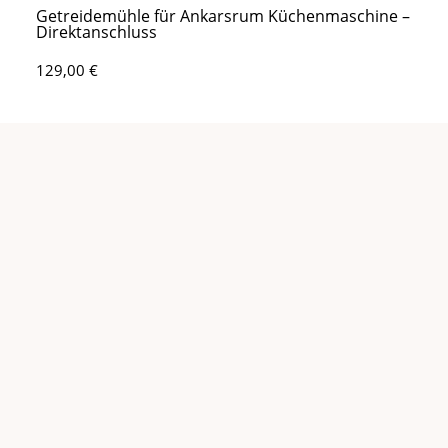
Getreidemühle für Ankarsrum Küchenmaschine –
Direktanschluss
129,00
€
Zusatztrommelset für Gemüseschneider –
Ankarsrum Direktanschluss
98,00
€
Gemüseschneider Vorsatz – Ankarsrum
Direktanschluss