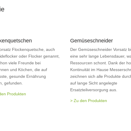
ie
kenquetschen
Gemüseschneider
orsatz Flockenquetsche, auch
Der Gemüseschneider Vorsatz bi
ideflocker oder Flocker genannt,
eine sehr lange Lebensdauer, wa
chon viele Freunde bei
Ressourcen schont. Dank der h
nnen und Köchen, die auf
Kontinuität im Hause Messersch
ste, gesunde Ernährung
zeichnen sich alle Produkte durc
n, gefunden.
auf lange Sicht angelegte
Ersatzteilversorgung aus.
den Produkten
> Zu den Produkten