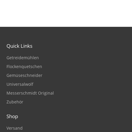
Quick Links
Getreidemühlen
Flockenquetschen
Gemüseschneider
Universalwolf
Messerschmidt Original
Zubehör
Shop
Versand