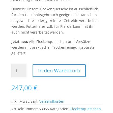
Hinweis: Unsere Flockenquetsche ist ausschließlich
für den Haushaltsgebrauch geeignet. Es kann kein
eingeweichtes oder gekeimtes Getreide verarbeitet
werden. Futterhafer, z.B. für Pferde, kann mit ihr
auch nicht verarbeitet werden.
Jetzt neu:
Alle Flockenquetschen und Vorsätze
werden mit praktischer Trockenreinigungsbürste
geliefert.
Flockenquetsche
In den Warenkorb
mit
Varius
Systemantrieb
247,00
€
Menge
inkl. MwSt.
zzgl.
Versandkosten
Artikelnummer:
53055
Kategorien:
Flockenquetschen
,