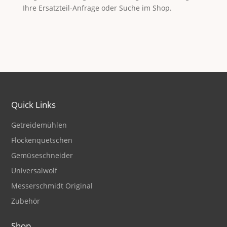
Ihre Ersatzteil-Anfrage oder Suche im Shop.
Quick Links
Getreidemühlen
Flockenquetschen
Gemüseschneider
Universalwolf
Messerschmidt Original
Zubehör
Shop