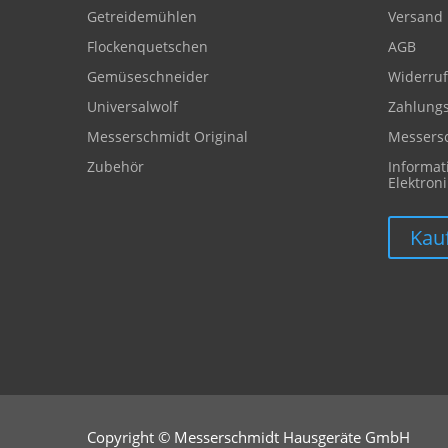
Getreidemühlen
Versand
Flockenquetschen
AGB
Gemüseschneider
Widerruf
Universalwolf
Zahlung
Messerschmidt Original
Messersc
Zubehör
Informat
Elektron
Kau
Copyright © Messerschmidt Hausgeräte GmbH